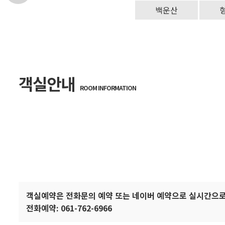
경
안
백운산
변
포
내
관
토
광
앨
객실안내
ROOM INFORMATION
범
객실예약은 전화문의 예약 또는 네이버 예약으로 실시간으로
전화예약: 061-762-6966