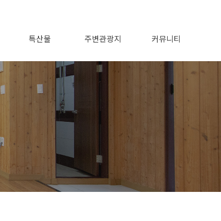
특산물
주변관광지
커뮤니티
공지사항
이용후기
이용문의
포토앨범