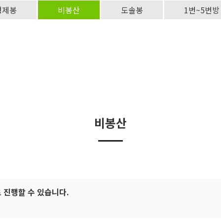
형제봉
비봉산
도솔봉
1번~5번방
비봉산
 진행할 수 있습니다.