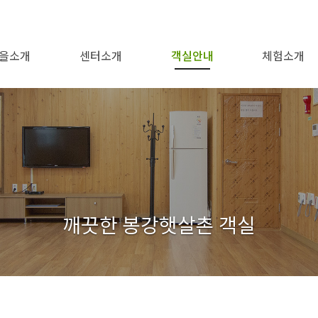
을소개
센터소개
객실안내
체험소개
봉강권역
오시는길
봉강햇살촌
이용안내
편의시설
1번~5번방
전체보기
백운산
형제봉
비봉산
도솔봉
깨끗한 봉강햇살촌 객실