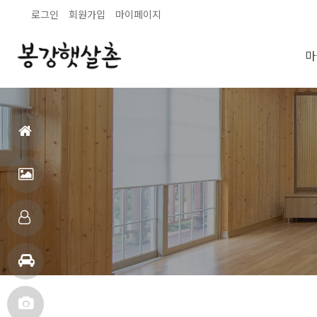
로그인
회원가입
마이페이지
마
홈
으
펜
로
션
객
전
실
주