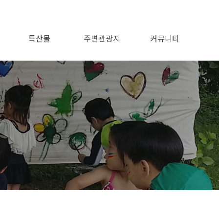
특산물
주변관광지
커뮤니티
공지사항
이용후기
이용문의
포토앨범