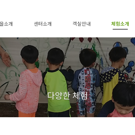
을소개
센터소개
객실안내
체험소개
봉강권역
오시는길
봉강햇살촌
이용안내
편의시설
1번~5번방
전체보기
백운산
형제봉
비봉산
도솔봉
다양한 체험