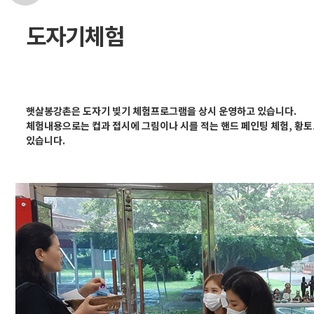
경
안
변
포
도자기체험
내
관
토
광
앨
햇살봉강촌은 도자기 빚기 체험프로그램을 상시 운영하고 있습니다.
체험내용으로는 컵과 접시에 그림이나 시를 적는 핸드 페인팅 체험, 황토로
범
있습니다.