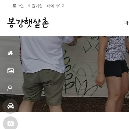
로그인
회원가입
마이페이지
마
홈
으
펜
로
션
객
전
실
주